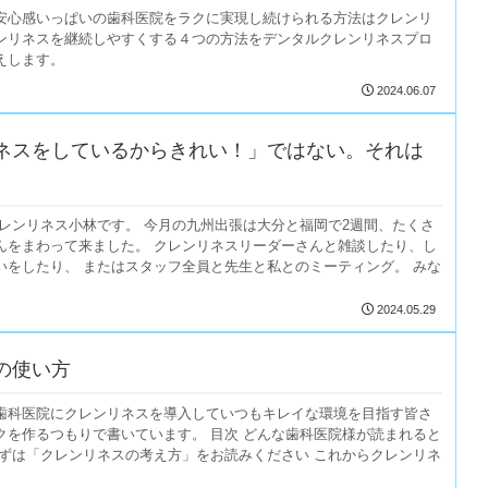
安心感いっぱいの歯科医院をラクに実現し続けられる方法はクレンリ
ンリネスを継続しやすくする４つの方法をデンタルクレンリネスプロ
えします。
2024.06.07
ネスをしているからきれい！」ではない。それは
クレンリネス小林です。 今月の九州出張は大分と福岡で2週間、たくさ
んをまわって来ました。 クレンリネスリーダーさんと雑談したり、し
いをしたり、 またはスタッフ全員と先生と私とのミーティング。 みな
2024.05.29
の使い方
歯科医院にクレンリネスを導入していつもキレイな環境を目指す皆さ
クを作るつもりで書いています。 目次 どんな歯科医院様が読まれると
まずは「クレンリネスの考え方」をお読みください これからクレンリネ