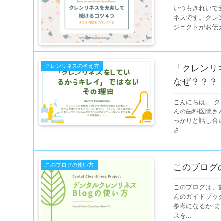
いつもきれいで
ネスです。クレ
ジェクトがお伝
クレンリネスの考え方
「クレンリ
なぜ？？？
こんにちは。 
んの歯科医院さ
っかりと話し合
さ...
このブログの使い方
このブログ
このブログは、
んのガイドブッ
参考になるか 
スを...