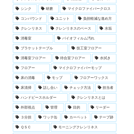
シンク
研磨
マイクロファイバークロス
コンパウンド
ユニット
負担軽減な進め方
クレンリネス
クレンリネスのベース
水垢
消毒室
バイオフィルム汚れ
ブラケットテーブル
技工室フロアー
消毒室フロアー
待合室フロアー
水拭き
フロアー
マイクロファイバーモップ
床の消毒
モップ
フロアーワックス
床清掃
話し合い
チェック方法
担当者
ハンドピースホルダー
クレンリネスとは
外部視点
管理
目的
リーダー
３分担
ワッテ缶
カーペット
テープ跡
ＱＳＣ
モーニングクレンリネス