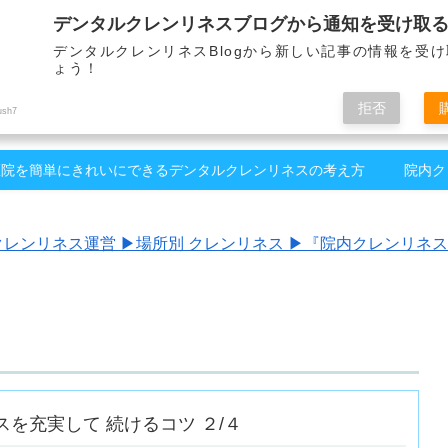
デンタルクレンリネスブログから通知を受け取
いつもきれいな歯科医院をラクに簡単に！
デンタルクレンリネスBlogから新しい記事の情報を受
ょう！
拒否
ush7
医院を簡単にきれいにできるデンタルクレンリネスの考え方
院内ク
クレンリネス運営 ▶︎
場所別 クレンリネス ▶︎
『院内クレンリネス講
を充実して 続けるコツ ２/４