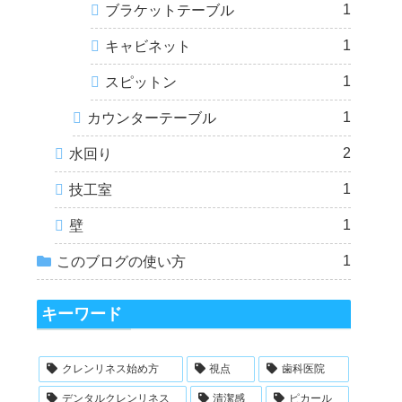
1
ブラケットテーブル
1
キャビネット
1
スピットン
1
カウンターテーブル
2
水回り
1
技工室
1
壁
1
このブログの使い方
キーワード
クレンリネス始め方
視点
歯科医院
デンタルクレンリネス
清潔感
ピカール